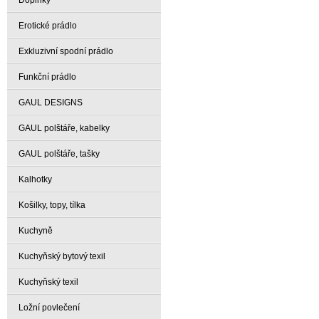
Doplňky
Erotické prádlo
Exkluzivní spodní prádlo
Funkční prádlo
GAUL DESIGNS
GAUL polštáře, kabelky
GAUL polštáře, tašky
Kalhotky
Košilky, topy, tílka
Kuchyně
Kuchyňský bytový texil
Kuchyňský texil
Ložní povlečení