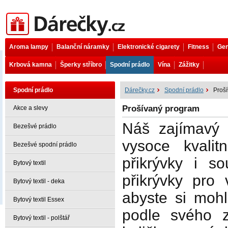
Dárečky.cz
Aroma lampy
Balanční náramky
Elektronické cigarety
Fitness
Gen
Krbová kamna
Šperky stříbro
Spodní prádlo
Vína
Zážitky
Spodní prádlo
Dárečky.cz
Spodní prádlo
Proš
Prošívaný program
Akce a slevy
Náš zajímav
Bezešvé prádlo
vysoce kvalit
Bezešvé spodní prádlo
přikrývky i s
Bytový textil
přikrývky pro 
Bytový textil - deka
abyste si mohl
Bytový textil Essex
podle svého 
Bytový textil - polštář