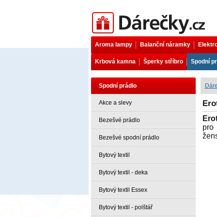
Dárečky.cz
Aroma lampy
Balanční náramky
Elektr
Krbová kamna
Šperky stříbro
Spodní pr
Spodní prádlo
Dáre
Ero
Akce a slevy
Ero
Bezešvé prádlo
pro
žens
Bezešvé spodní prádlo
Bytový textil
Bytový textil - deka
Bytový textil Essex
Bytový textil - polštář