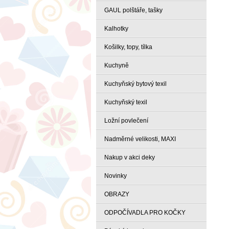
GAUL polštáře, tašky
Kalhotky
Košilky, topy, tílka
Kuchyně
Kuchyňský bytový texil
Kuchyňský texil
Ložní povlečení
Nadměrné velikosti, MAXI
Nakup v akci deky
Novinky
OBRAZY
ODPOČÍVADLA PRO KOČKY