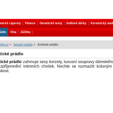
onické cigarety
Fitness
Genetické testy
Golfové dárky
Keramický atel
ádlo
Vína
Zážitky
čky.cz
Spodní prádlo
Erotické prádlo
tické prádlo
tické prádlo
zahrnuje sexy korzety, luxusní soupravy dámského 
 zpříjemnění intimních chvilek. Nechte se rozmazlit krásný
kost.