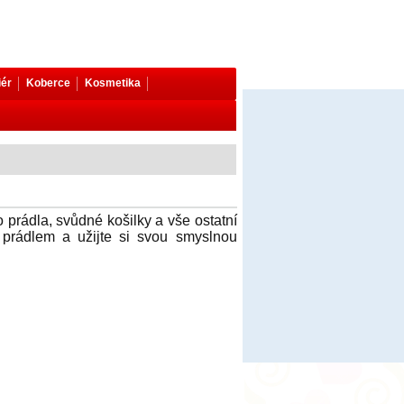
iér
Koberce
Kosmetika
prádla, svůdné košilky a vše ostatní
m prádlem a užijte si svou smyslnou