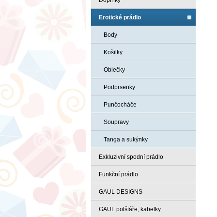
Doplňky
Erotické prádlo
Body
Košilky
Oblečky
Podprsenky
Punčocháče
Soupravy
Tanga a sukýnky
Exkluzivní spodní prádlo
Funkční prádlo
GAUL DESIGNS
GAUL polštáře, kabelky