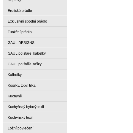
Doplňky
Erotické prádlo
Exkluzivní spodní prádlo
Funkční prádlo
GAUL DESIGNS
GAUL polštáře, kabelky
GAUL polštáře, tašky
Kalhotky
Košilky, topy, tílka
Kuchyně
Kuchyňský bytový texil
Kuchyňský texil
Ložní povlečení