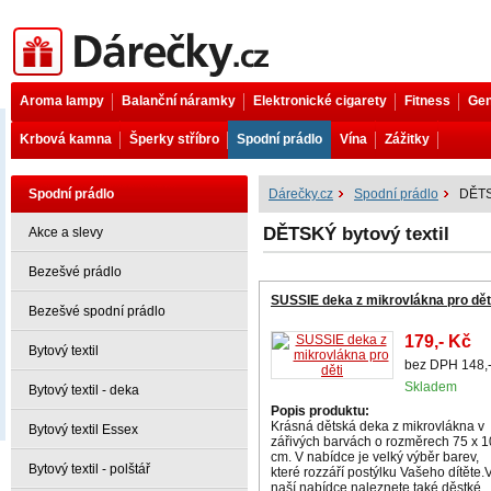
Dárečky.cz
Aroma lampy
Balanční náramky
Elektronické cigarety
Fitness
Gen
Krbová kamna
Šperky stříbro
Spodní prádlo
Vína
Zážitky
Spodní prádlo
Dárečky.cz
Spodní prádlo
DĚTSK
DĚTSKÝ bytový textil
Akce a slevy
Bezešvé prádlo
SUSSIE deka z mikrovlákna pro dět
Bezešvé spodní prádlo
179,- Kč
Bytový textil
bez DPH 148,
Skladem
Bytový textil - deka
Popis produktu:
Krásná dětská deka z mikrovlákna v
Bytový textil Essex
zářivých barvách o rozměrech 75 x 
cm. V nabídce je velký výběr barev,
Bytový textil - polštář
které rozzáří postýlku Vašeho dítěte.
naší nabídce naleznete také děstké