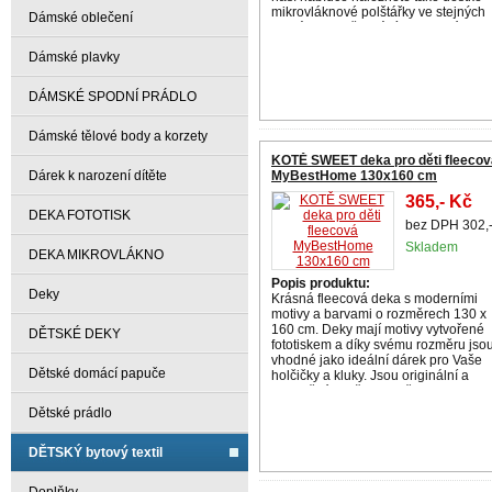
mikrovláknové polštářky ve stejných
Dámské oblečení
barvách. Poděkování foto-ateliéru
Dámské plavky
DÁMSKÉ SPODNÍ PRÁDLO
Dámské tělové body a korzety
KOTĚ SWEET deka pro děti fleecov
Dárek k narození dítěte
MyBestHome 130x160 cm
365,- Kč
DEKA FOTOTISK
bez DPH 302,
Skladem
DEKA MIKROVLÁKNO
Popis produktu:
Deky
Krásná fleecová deka s moderními
motivy a barvami o rozměrech 130 x
160 cm. Deky mají motivy vytvořené
DĚTSKÉ DEKY
fototiskem a díky svému rozměru jso
vhodné jako ideální dárek pro Vaše
Dětské domácí papuče
holčičky a kluky. Jsou originální a
jedinečné. Naše společnost je jako
jediná n
Dětské prádlo
DĚTSKÝ bytový textil